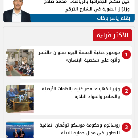
حين تتكلم الجغرافيا بالرياضة... محمد صلاح
وزلزال الهوية في الشارع التركي
بقلم ياسر بركات
الأكثر قراءة
موضوع خطبة الجمعة اليوم بعنوان «التنمر
1
وأثره على شخصية الإنسان»
وزير الكهرباء: مصر غنية بالخامات الأرضيّة
2
والعناصر والمواد النادرة
روساتوم وحكومة موسكو توقّعان اتفاقية
3
للتعاون في مجال حماية البيئة