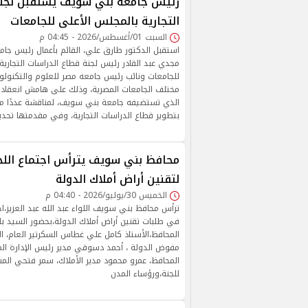
رئيس جامعة بني سويف يستقبل لجنة
التجارية بالمجلس الأعلى للجامعات
السبت 01/أغسطس/2026 - 04:45 م
استقبل الدكتور طارق علي، القائم بأعمال رئيس جا
مجدي عبد القادر رئيس لجنة قطاع الدراسات التجارية
للجامعات ونائب رئيس جامعه مصر للعلوم والتكنولوجي
مختلف الجامعات المصرية، وذلك على هامش انعقاد ال
الذي تستضيفه جامعة بني سويف، لمناقشة عددًا م
بتطوير قطاع الدراسات التجارية، وفي مقدمتها تحد
محافظ بني سويف يترأس اجتماع اللجنة
لتقنين أراض أملاك الدولة
الخميس 30/يوليو/2026 - 04:40 م
ترأس محافظ بني سويف اللواء عبد الله عبد العزيز،اجت
في طلبات تقنين أراض أملاك الدولة،بحضور السيد ب
المحافظ،الأستاذ كامل علي غطاس السكرتير العام
مفوض الدولة ، أحمد دسوقي مدير رئيس الإدارة ال
المحافظ، عمرو محمود مدير الأملاك، سمر فتحي المش
للجنة،ورؤساء المدن