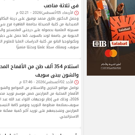
فى ثلاثة مناصب
الأربعاء 05/أغسطس/2026 - 02:21 م
وحصل الدكتور طارق محمد توفيق على درجة البكال
الصيدلية من كلية الصيدلة بجامعة القاهرة فرع بن
مسيرته العلمية بحصوله على درجتي الماجستير والد
الحيوية من جامعة لوند بالسويد، كما حصل على دبلو
وتكنولوجيا النانو من كلية الدراسات العليا للعلوم 
سويف، ويمتلك سجلًا علميًا وبحثيًا متميزًا
استلام 354 ألف طن من الأقماح ا
والشون ببنى سويف
الأحد 02/أغسطس/2026 - 07:46 م
تواصل مواقع التخزين والاستلام من الصوامع والش
الأقماح المحلية من المزارعين ضمن موسم توريد مح
2026، وذلك في إطار توجيهات اللواء عبد الله عبد 
سويف،بمتابعة منظومة التوريد وتوفير كافة التيسير
المزارعين وتشجيعهم على توريد أكبر كمية ممكنة 
الاستراتيجي.