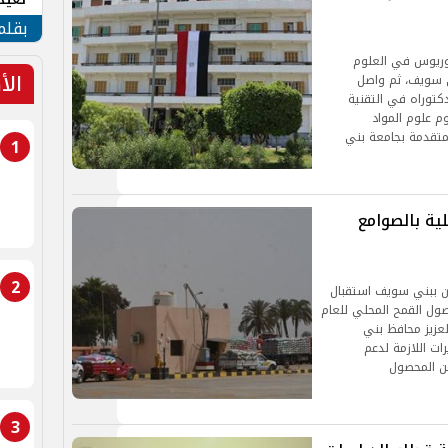
الأم
بقلم
وريوس في العلوم
الأ
ي سويف، ثم واصل
كتوراه في التقنية
م علوم المواد
المتقدمة بجامعة بني
1
لمحلية بالصوامع
2
ون ببني سويف استقبال
صول القمح المحلي للعام
العزيز محافظ بني
ات اللازمة لدعم
من المحصول
3