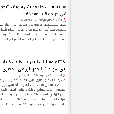
مستشفيات جامعة بني سويف تنجح ف
في جراحة قلب معقدة
الأحد 26/يوليو/2026 - 01:53 م
نجحت مستشفيات جامعة بني سويف فى إنقاذ حياة
معقدة، حيث أعلن الدكتور طارق على ، القائم بأعما
كانت تعاني من جلطة على الصمام الميترالي الصنا
اختتام فعاليات التدريب لطلاب كلية ا
بني سويف" بالحجر الزراعي المصرى
السبت 25/يوليو/2026 - 12:36 م
تحت رعاية الدكتور طارق علي، القائم بأعمال رئيس
اختتمت كلية الزراعة فعاليات التدريب الصيفي لأو
المستوى الثالث ببرنامج وقاية وأمراض النبات، والذي 
للحجر الزراعي المصري بالقاهرة وعدد من مواقعه ال
إشراف الدكتور حمادة محمد محمود نائب رئيس الجا
والطلاب، والدكتور عبداللطيف هشام عميد الكلية،