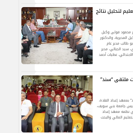
يم لتحليل نتائج
ور محمود فولى وكيل
يل المديرية، والدكتور
بو طالب مدير عام
ي، سيد الجبالي، مدير
الابتدائي، عطيات أحمد
 ملتقى “سند”
بمعهد إعداد القادة،
 رئيس جامعة بني سويف،
ي نظمه معهد إعداد
لتعليم العالي والبحث