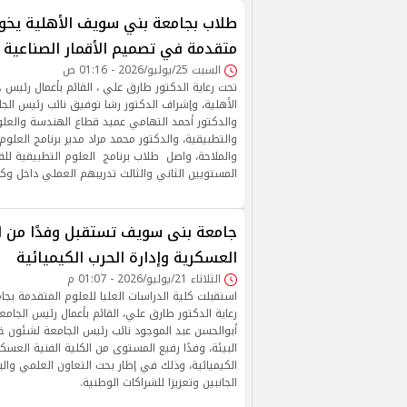
طلاب بجامعة بني سويف الأهلية يخو
متقدمة في تصميم الأقمار الصناعية
السبت 25/يوليو/2026 - 01:16 ص
تحت رعاية الدكتور طارق علي ، القائم بأعمال رئي
الأهلية، وإشراف الدكتور رشا توفيق نائب رئيس الجا
والدكتور أحمد التهامي عميد قطاع الهندسة والعل
والتطبيقية، والدكتور محمد مراد مدير برنامج العلوم
والملاحة، واصل طلاب برنامج العلوم التطبيقية لل
المستويين الثاني والثالث تدريبهم العملي داخل وكال
جامعة بنى سويف تستقبل وفدًا من ال
العسكرية وإدارة الحرب الكيميائية
الثلاثاء 21/يوليو/2026 - 01:07 م
استقبلت كلية الدراسات العليا للعلوم المتقدمة ب
رعاية الدكتور طارق علي، القائم بأعمال رئيس الجامع
أبوالحسن عبد الموجود نائب رئيس الجامعة لشئون خ
البيئة، وفدًا رفيع المستوى من الكلية الفنية العسكر
الكيميائية، وذلك في إطار بحث التعاون العلمي والب
الجانبين وتعزيزا للشراكات الوطنية.