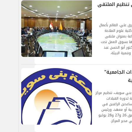
تنظيم الملتقى
 علي، القائم بأعمال
260) ، على تنظيم كلية علوم الملاحة
اعة بعنوان ملتقى
ها بسوق العمل تحت
كتور أبو الحسن عبد
تنمية البيئة،
ت الجامعية"
ة
 بني سويف، تنظيم مركز
ة لدورة القيادات
اعدين الراغبين في
ية أو معهد، ورئيس
قسم، وذلك خلال الفترة من الأحد إلى الثلاثاء الموافق 26 و27 و28 يوليو