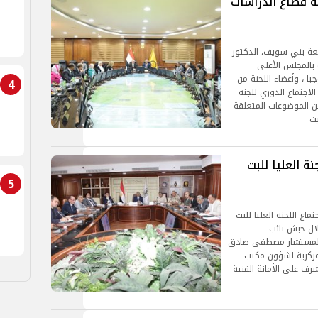
 قطاع الدراسات
معة بني سويف، الدكتور
 بالمجلس الأعلى
ا ، وأعضاء اللجنة من
4
اجتماع الدوري للجنة
ن الموضوعات المتعلقة
يث
 العليا للبت
5
ماع اللجنة العليا للبت
لال حبش نائب
، المستشار مصطفى صادق
مركزية لشؤون مكتب
رف على الأمانة الفنية