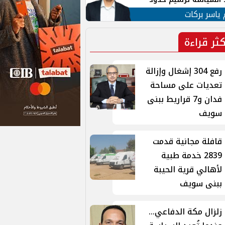
ن القومي العربي
 ياسر بركات
كثر قراءة
رفع 304 إشغال وإزالة
تعديات على مساحة
فدان و7 قراريط ببنى
سويف
قافلة مجانية قدمت
2839 خدمة طبية
لأهالي قرية الحيبة
ببنى سويف
زلزال مكة الدفاعي...