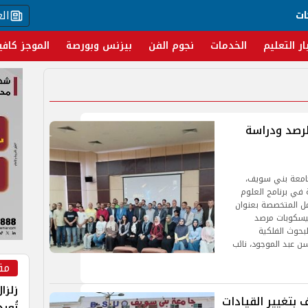
ال
ات
ار التعليم
الخدمات
نجوم الفن
بيزنس وبورصة
الموجز كافي
رصد ودراسة
 جامعة بني سويف،
 في برنامج العلوم
مل المتخصصة بعنوان
ليسكوبات مرصد
بحوث الفلكية
سن عبد الموجود، نائب
مق
زلزا
بتغيير القيادات
تُعي