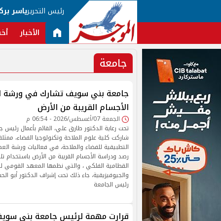
رئيس التحرير
ياسر برك
الأخبار
أخب
جامعة
جامعة بني سويف تشارك في ورشة ل
الأجسام القريبة من الأرض
الجمعة 07/أغسطس/2026 - 06:54 م
تحت رعاية الدكتور طارق علي، القائم بأعمال رئيس
شاركت كلية علوم الملاحة وتكنولوجيا الفضاء، ممثلة
التطبيقية للفضاء والملاحة، في فعاليات ورشة الع
رصد ودراسة الأجسام القريبة من الأرض باستخدام ت
القطامية الفلكي ، والتي نظمها المعهد القومي لل
والجيوفيزيقية، جاء ذلك تحت إشراف الدكتور أبو الح
رئيس الجامعة
قرارت مهمة لرئيس جامعة بنى سويف 