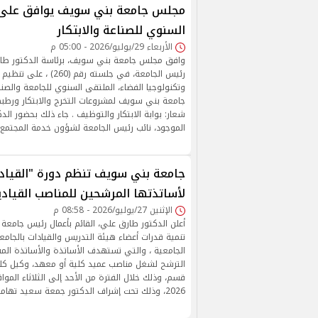
مجلس جامعة بني سويف يوافق على 
السنوي للصناعة والابتكار
الأربعاء 29/يوليو/2026 - 05:00 م
وافق مجلس جامعة بني سويف، برئاسة الدكتور طارق
رئيس الجامعة، في جلسته رقم (
وتكنولوجيا الفضاء، الملتقى السنوي للجامعة والصن
جامعة بني سويف لمشروعات التخرج والابتكار ورطب
شعار: بوابة الابتكار والتوظيف . جاء ذلك بحضور الد
الموجود، نائب رئيس الجامعة لشؤون خدمة المجتمع و
جامعة بني سويف تنظم دورة "القيادا
لأساتذتها المرشحين للمناصب القيادي
الإثنين 27/يوليو/2026 - 08:58 م
أعلن الدكتور طارق علي، القائم بأعمال رئيس جامعة
تنمية قدرات أعضاء هيئة التدريس والقيادات بالجامع
الجامعية ، والتي تستهدف الأساتذة والأساتذة المس
الترشح لشغل مناصب عميد كلية أو معهد، وكيل كل
2026، وذلك تحت إشراف الدكتور جمعة سعيد تهامي مدير المركز.