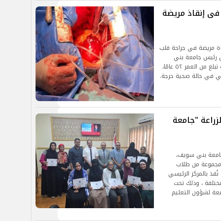
ى إنقاذ مريضة
 مريضة في جراحة قلب
ل رئيس جامعة بني
سويف، نجاح مستشفيات الجامعة بإنقاذ حياة مريضة تبلغ من العمر ٥٢ عامًا،
عي في حالة صحية حرجة.
لزراعة "جامعة
 جامعة بني سويف،
ل مجموعة من طلاب
نُفذ بالمركز الرئيسي
مختلفة ، وذلك تحت
معة لشؤون التعليم