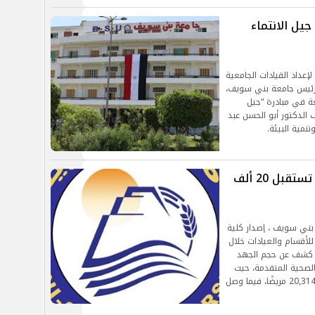
يل الانتماء
عداد القيادات الجامعية
ل رئيس جامعة بني سويف،
عة في مبادرة “جيل
ف الدكتور أبو الحسن عبد
نمية البيئة.
عيادات طب أسنان جامعة بني سويف تستقبل 20 ألف
 بني سويف ، إصدار كلية
للأقسام والعيادات خلال
2025 حتى يوليو 2026، والذي كشف عن حجم الجهد
الصحية المتقدمة، حيث
بلغ إجمالي عدد المرضى الذين تلقوا خدمات علاجية 20,314 مريضًا، فيما وصل