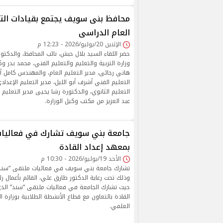
محافظ بنى سويف يجتمع بقيادات التعل
العام الدراسى
الإثنين 20/يوليو/2026 - 12:23 م
حضر اللقاء السيد بلال حبش، نائب المحافظ، والدكت
وزارة التربية والتعليم والتعليم الفني، محمد بدر وك
هاني رجائى، مدير التعليم العام، والمهندس كامل أ
التعليم الفني أشرف أبو الليل، مدير التعليم الإعداد
التعليم الثانوي، والدكتورة رشا يحيى مدير التعليم 
عبد العزيز من مكتب وكيل الوزارة.
جامعة بني سويف تشارك في فعاليات
بمعهد إعداد القادة
الأحد 19/يوليو/2026 - 10:30 م
تشارك جامعة بني سويف في فعاليات ملتقى “سند” 
وذلك تحت رعاية الدكتور طارق علي، القائم بأعمال
حيث تشارك الجامعة في فعاليات ملتقى “سند” الذ
القادة بالتعاون مع قطاع الأنشطة الطلابية بوزارة ا
العلمي.