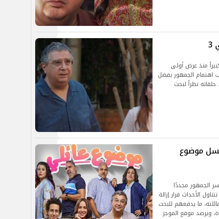
3
يراً منذ عرض أولى
در الترند وجذب اهتمام الجمهور بفضل
حلقاته نظراً لبحث
لسل موضوع
 الجمهور مجددًا
تناول الأحداث قرار إزالة
ائلته، ما يدفعهم للبحث
، ويرصد موقع الموجز