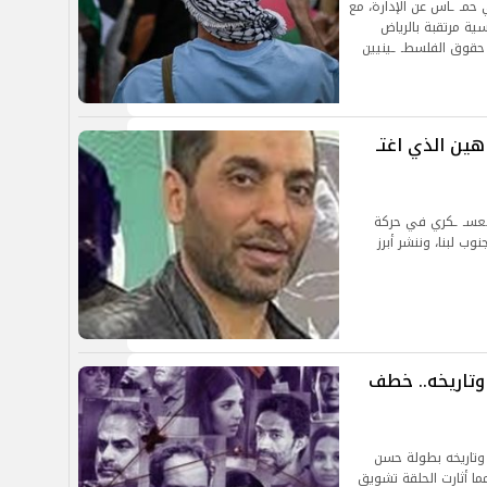
ي حمـ ـاس عن الإدارة، مع
ية مرتقبة بالرياض
حقوق الفلسطـ ـينيين
ين الذي اغتـ
العسـ ـكري في حركة
وب لبنا، وننشر أبرز
اعته وتاريخه.. خطف
 مسلسل ساعته وتاريخه بطولة حسن
ما أثارت الحلقة تشويق