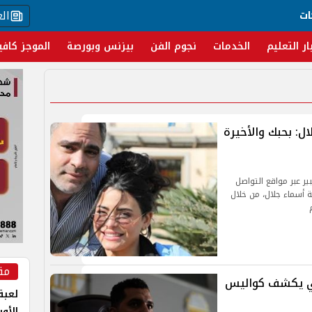
ال
ات
ار التعليم
الخدمات
نجوم الفن
بيزنس وبورصة
الموجز كافي
ل: بحبك والأخيرة
ير عبر مواقع التواصل
ة أسماء جلال، من خلال
مق
سي يكشف كواليس
لعبة 
الأو