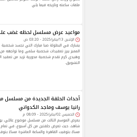
ملفات ساعته وتاريخه فيما يلي
مواعيد عرض مسلسل لحظه غضب علي 
الإثنين 13/يناير/2025 - 03:20 ص
يشارك في البطولة صبا مبارك التي تجسد شخصية قو
المميز يبرز تعقيدات شخصية سلمى وما تواجهه من ص
وهيدي كرم تقدم شخصية محورية تزيد من تعقيد ال
التشويق.
أحداث الحلقة الجديدة من مسلسل مو
رانيا يوسف وماجد الكدواني
الخميس 02/يناير/2025 - 08:09 م
يعرض الموسم الثالث من مسلسل موضوع عائلي، يوم
شاهد، حيث تعرض حلقتين من كل أسبوع، في تمام ا
مساءً بتوقيت القاهرة والساعة العاشرة مساءً بتوق