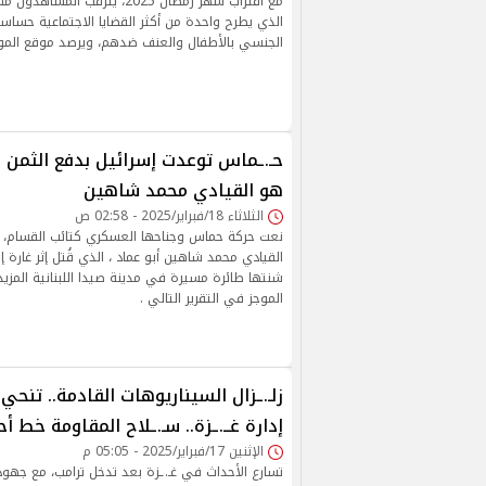
مع اقتراب شهر رمضان 2025، يترقب 
الذي يطرح واحدة من أكثر القضايا الاجتماعية حسا
الجنسي بالأطفال والعنف ضدهم، ويرصد موقع الموجز 
حـ.ـماس توعدت إسرائيل بدفع الثمن بعد
هو القيادي محمد شاهين
الثلاثاء 18/فبراير/2025 - 02:58 ص
نعت حركة حماس وجناحها العسكري كتائب القسام، الاث
القيادي محمد شاهين أبو عماد ، الذي قُتل إثر غارة 
شنتها طائرة مسيرة في مدينة صيدا اللبنانية المزي
الموجز في التقرير التالي .
زلـ.ـزال السيناريوهات القادمة.. تنح
إدارة غــ.ـزة.. سـ.ـلاح المقاومة خط أح
الإثنين 17/فبراير/2025 - 05:05 م
تسارع الأحداث في غـ.ـزة بعد تدخل ترامب، مع جهو