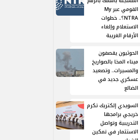
المسجلة باسمك بالرقم
القومي عبر My
NTRA؟.. خطوات
الاستعلام وإلغاء
الأرقام الغريبة
الحوثيون يقصفون
ميناء المخا بالصواريخ
والمسيرات.. وتصعيد
عسكري جديد في
الضالع
السويدي إلكتريك تكرم
خريجي برامجها
التدريبية وتواصل
الاستثمار في تمكين