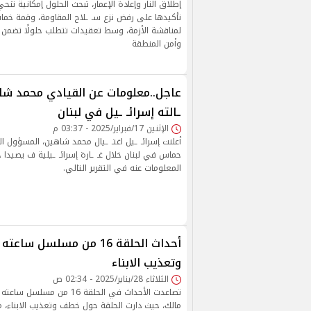
إطلاق النار وإعادة الإعمار، تبحث الحلول إمكانية تنح
تأكيدها على رفض نزع سـ ـلاح المقاومة، وقمة خماس
لمناقشة الأزمة، وسط تعقيدات تتطلب حلولًا تضمن 
وأمن المنطقة
عاجل..معلومات عن القيادي محمد شاه
ـالته إسرائـ ـيل في لبنان
الإثنين 17/فبراير/2025 - 03:37 م
أعلنت إسرائـ ـيل اغتـ ـيال محمد شاهين، المسؤول 
حماس في لبنان خلال غـ ـارة إسرائـ ـيلية ف يصيدا جن
المعلومات عنه في التقرير التالي.
أحداث الحلقة 16 من مسلسل س
وتعذيب الابناء
الثلاثاء 28/يناير/2025 - 02:34 ص
تصاعدت الأحداث في الحلقة 16 من
مالك، حيث دارت الحلقة حول خطف وتعذيب الابناء، م