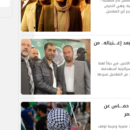
المشاهدون مسلسل لام شمسية ،
سية، وهي التحرش
أبرز التفاصيل.
 إغـ.ـتياله.. من
نين، في بياناً لهما
إسرائيلية أستهدفته
د من التفاصيل تسردها
ي حمـ.ـاس عن
مر
د مصرية وعربية لوقف