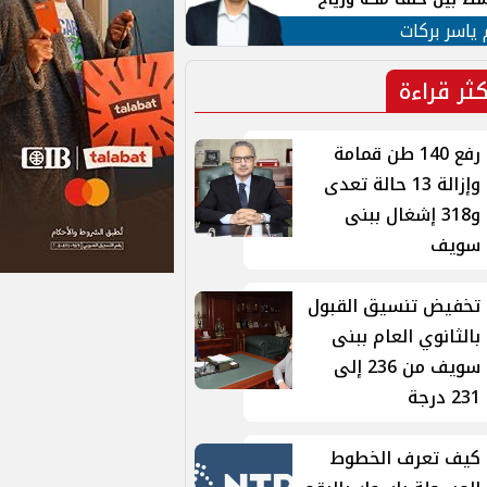
ان
 ياسر بركات
كثر قراءة
رفع 140 طن قمامة
وإزالة 13 حالة تعدى
و318 إشغال ببنى
سويف
تخفيض تنسيق القبول
بالثانوي العام ببنى
سويف من 236 إلى
231 درجة
كيف تعرف الخطوط