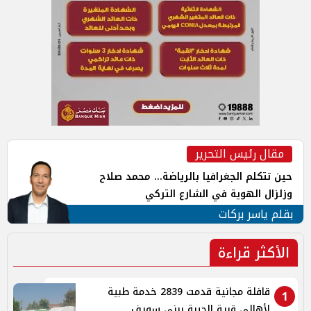
مقال رئيس التحرير
حين تتكلم الجغرافيا بالرياضة... محمد صلاح
وزلزال الهوية في الشارع التركي
بقلم ياسر بركات
الأكثر قراءة
قافلة مجانية قدمت 2839 خدمة طبية
1
لأهالي قرية الحيبة ببنى سويف