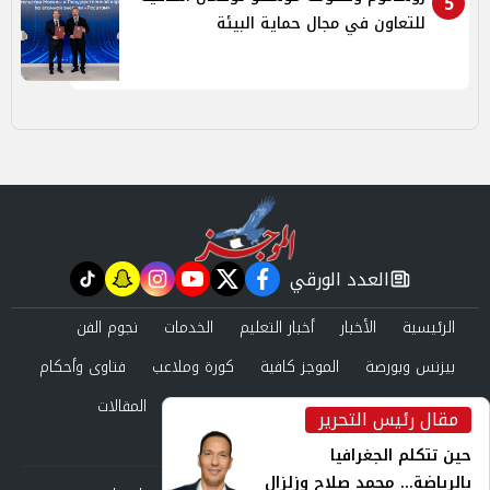
5
للتعاون في مجال حماية البيئة
العدد الورقي
tiktok
snapchat
instagram
youtube
twitter
facebook
newspaper
الرئيسية
الأخبار
أخبار التعليم
الخدمات
نجوم الفن
بيزنس وبورصة
الموجز كافية
كورة وملاعب
فتاوى وأحكام
صحة وجمال
عرب وعالم
حوادث ومحاكم
المقالات
مقال رئيس التحرير
inst
العدد الورقي
حين تتكلم الجغرافيا
بالرياضة... محمد صلاح وزلزال