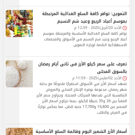
التموين: توافر كافة السلع الغذائية المرتبطة
بموسم أعياد الربيع وعيد شم النسيم
الأحد 20/أبريل/2025 - 12:39 م
توافر كافة السلع الغذائية الأساسية والمرتبطة بموسم
أعياد الربيع وعيد شم النسيم في الأسواق والمجمعات
الاستهلاكية التابعة لوزارة التموين.
تعرف على سعر كيلو الأرز فى ثانى أيام رمضان
بالسوق المحلى
الأحد 02/مارس/2025 - 11:59 م
تشهد أسعار الأرز في الأسواق استقرارًا ملحوظًا مع بداية
شهر رمضان، مدعومة بوفرة الإنتاج المحلي والعروض
التنافسية التي تقدمها الشركات المنتجة. ويتراوح سعر الأرز
المعبأ بين 26 و35 جنيهًا للكيلو، بينما تتراوح أسعار الأرز
الشعير بين 16,800 و17,700 جنيه للطن، مما يعكس توازنًا
في العرض والطلب.
أسعار الأرز الشعير اليوم وقائمة السلع الأساسية