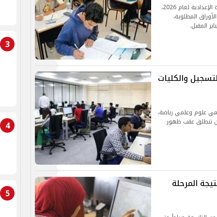
أعلنت وزارة التربية والتعليم موعد امتحانات الشهادة الإعدادية لعام 2026،
أوراق المطلوبة،
ير المقبل.
3
انية 2025.. موعد التسجيل والكليات
20، خاصة شُعبتي علمي علوم وعلمي رياضة،
 أن تنطلق عقب ظهور
4
عد إعلان نتيجة المرحلة
5