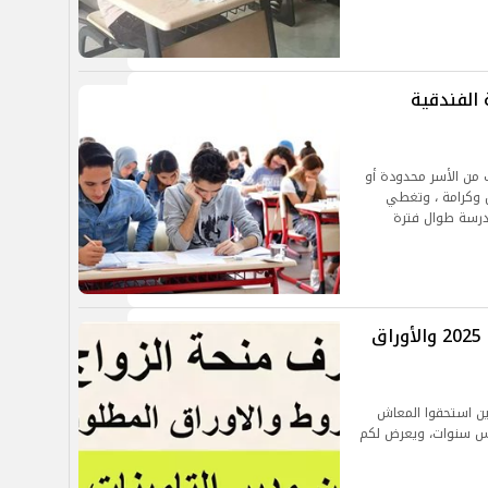
 الفندقية
 من الأسر محدودة أو
 وكرامة ، وتغطي
مدرسة طوال فترة
شروط الحصول على منحة الزواج لعام 2025 والأوراق
ين الذين استحقوا المعاش
س سنوات، ويعرض لكم