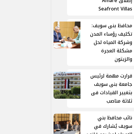
إطلاق Amare
Seafront Villas
محافظ بنى سويف:
تكليف رؤساء المدن
وشركة المياه لحل
مشكلة العجرة
والزيتون
قرارت مهمة لرئيس
جامعة بنى سويف
بتغيير القيادات فى
ثلاثة مناصب
نائب محافظ بني
سويف يُشارك في