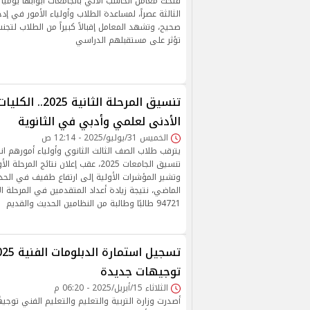
فتحت معامل الحاسب الآلي بالجامعات أبوابها يومياً
الثالثة عصراً، لمساعدة الطلاب وأولياء الأمور في إ
صحيح، وتشهد المعامل إقبالاً كبيراً من الطلاب لتج
تؤثر على مستقبلهم الدراسي
تنسيق المرحلة الثان
الأدنى لعلمي وأدبي في الثانوية
الخميس 31/يوليو/2025 - 12:14 ص
يترقب طلاب الصف الثالث الثانوي وأولياء أمورهم انط
تنسيق الجامعات 2025، عقب إعلان نتائج الم
وتشير المؤشرات الأولية إلى ارتفاع طفيف في الحدود
الماضي، نتيجة زيادة أعداد المتقدمين في المرحلة ا
94721 طالبًا وطالبة من النظامين الحديث والقديم
توجيهات جديدة
الثلاثاء 15/أبريل/2025 - 06:20 م
أصدرت وزارة التربية والتعليم والتعليم الفني توجيهًا