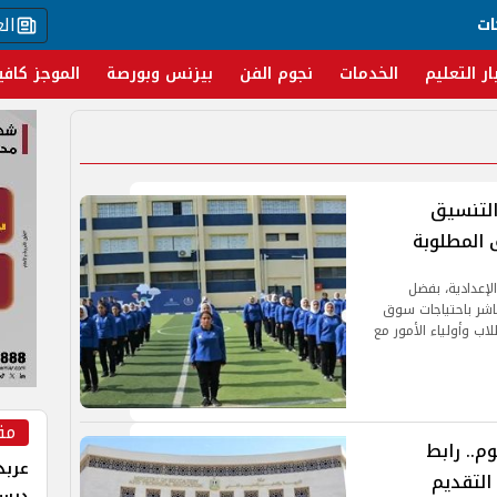
ال
ات
ار التعليم
الخدمات
نجوم الفن
بيزنس وبورصة
الموجز كافي
بترول بعد الإعدادية 2026.. التنسيق
 المطلوبة
الإعدادية، بفضل
باشر باحتياجات سوق
ب وأولياء الأمور مع
مق
ة 2026 تبدأ اليوم.. رابط
عربد
التقديم
درس 