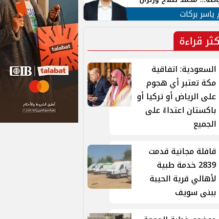
ية في الشارع التركي
 ياسر بركات
كثر قراءة
السعودية: اتفاقية
مكة تعتبر أي هجوم
على الرياض أو تركيا أو
باكستان اعتداءً على
الجميع
قافلة مجانية قدمت
2839 خدمة طبية
لأهالي قرية الحيبة
ببنى سويف