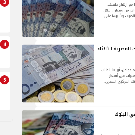
3
 مع ارتفاع طفيف،
واخر من رمضان.. فهل
لصرف وتأثيرها على
4
المصرية الثلاثاء
 عوامل، أبرزها الطلب
تغيرات في أسعار
5
نك المركزي المصري.
ي البنوك