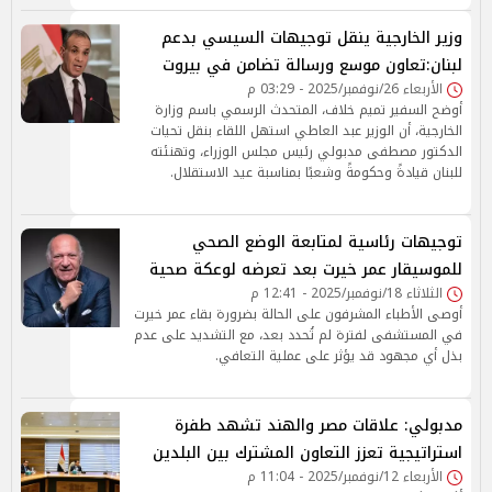
وزير الخارجية ينقل توجيهات السيسي بدعم
لبنان:تعاون موسع ورسالة تضامن في بيروت
الأربعاء 26/نوفمبر/2025 - 03:29 م
أوضح السفير تميم خلاف، المتحدث الرسمي باسم وزارة
الخارجية، أن الوزير عبد العاطي استهل اللقاء بنقل تحيات
الدكتور مصطفى مدبولي رئيس مجلس الوزراء، وتهنئته
للبنان قيادةً وحكومةً وشعبًا بمناسبة عيد الاستقلال.
توجيهات رئاسية لمتابعة الوضع الصحي
للموسيقار عمر خيرت بعد تعرضه لوعكة صحية
الثلاثاء 18/نوفمبر/2025 - 12:41 م
أوصى الأطباء المشرفون على الحالة بضرورة بقاء عمر خيرت
في المستشفى لفترة لم تُحدد بعد، مع التشديد على عدم
بذل أي مجهود قد يؤثر على عملية التعافي.
مدبولي: علاقات مصر والهند تشهد طفرة
استراتيجية تعزز التعاون المشترك بين البلدين
الأربعاء 12/نوفمبر/2025 - 11:04 م