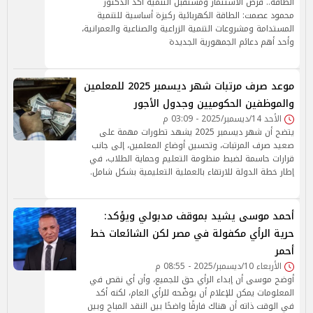
الطاقة.. فرص الاستثمار ومستقبل التنمية أكد الدكتور
محمود عصمت: الطاقة الكهربائية ركيزة أساسية للتنمية
المستدامة ومشروعات التنمية الزراعية والصناعية والعمرانية،
وأحد أهم دعائم الجمهورية الجديدة
موعد صرف مرتبات شهر ديسمبر 2025 للمعلمين
والموظفين الحكوميين وجدول الأجور
الأحد 14/ديسمبر/2025 - 03:09 م
يتضح أن شهر ديسمبر 2025 يشهد تطورات مهمة على
صعيد صرف المرتبات، وتحسين أوضاع المعلمين، إلى جانب
قرارات حاسمة لضبط منظومة التعليم وحماية الطلاب، في
إطار خطة الدولة للارتقاء بالعملية التعليمية بشكل شامل.
أحمد موسى يشيد بموقف مدبولي ويؤكد:
حرية الرأي مكفولة في مصر لكن الشائعات خط
أحمر
الأربعاء 10/ديسمبر/2025 - 08:55 م
أوضح موسى أن إبداء الرأي حق للجميع، وأن أي نقص في
المعلومات يمكن للإعلام أن يوضّحه للرأي العام، لكنه أكد
في الوقت ذاته أن هناك فارقًا واضحًا بين النقد المباح وبين