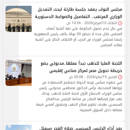
مجلس النواب يعقد جلسة طارئة لبحث التعديل
الوزاري المرتقب.. التفاصيل والضوابط الدستورية
الثلاثاء 10/فبراير/2026 - 10:36 ص
في حال عدم حصول الحكومة على ثقة أغلبية أعضاء
المجلس خلال مدة لا تتجاوز 30 يومًا، يكلف رئيس الجمهورية
رئيسًا لمجلس الوزراء من الحزب أو الائتلاف الحائز على أغلبية
مقاعد المجلس.
اللجنة العليا للذهب تبدأ عملها..مدبولي يضع
خريطة تحويل مصر لمركز صناعي إقليمي
الإثنين 19/يناير/2026 - 03:08 ص
في خطوة تعكس توجه الدولة لتعظيم الاستفادة من
ثرواتها المعدنية، ترأس الدكتور مصطفى مدبولي، رئيس
مجلس الوزراء، الاجتماع الأول للجنة العليا للذهب، وذلك
عقب قرار إنشائها الصادر عن فخامة الرئيس عبدالفتاح
السيسي، بهدف تطوير قطاع الذهب وتحقيق أقصى قيمة
مضافة داخل السوق المصرية.
بعد أداء الرئيس السيسي صلاة الفجر رسميًا..