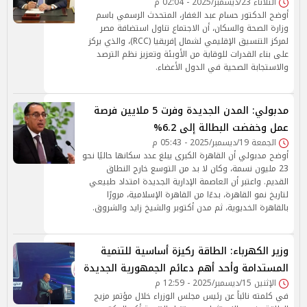
الثلاثاء 23/ديسمبر/2025 - 02:04 م
أوضح الدكتور حسام عبد الغفار، المتحدث الرسمي باسم
وزارة الصحة والسكان، أن الاجتماع تناول استضافة مصر
لمركز التنسيق الإقليمي لشمال إفريقيا (RCC)، والذي يركز
على بناء القدرات للوقاية من الأوبئة وتعزيز نظم الترصد
والاستجابة الصحية في الدول الأعضاء.
مدبولي: المدن الجديدة وفرت 5 ملايين فرصة
عمل وخفضت البطالة إلى 6.2%
الجمعة 19/ديسمبر/2025 - 05:43 م
أوضح مدبولي أن القاهرة الكبرى يبلغ عدد سكانها حاليًا نحو
23 مليون نسمة، وكان لا بد من التوسع خارج النطاق
القديم. واعتبر أن العاصمة الإدارية الجديدة امتداد طبيعي
لتاريخ نمو القاهرة، بدءًا من القاهرة الإسلامية، مرورًا
بالقاهرة الخديوية، ثم مدن أكتوبر والشيخ زايد والشروق.
وزير الكهرباء: الطاقة ركيزة أساسية للتنمية
المستدامة وأحد أهم دعائم الجمهورية الجديدة
الإثنين 15/ديسمبر/2025 - 12:59 م
في كلمته نائباً عن رئيس مجلس الوزراء خلال مؤتمر مزيج