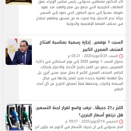
أكد الدكتور مصطفى مدبولي، رئيس مجلس الوزراء، عمق
العلاقات التاريخية التي تجمع بين مصر والهند منذ عقود
طويلة، مشيرًا إلى جذور التعاون التي تعود إلى تأسيس
حركة عدم الانحياز، وما تميزت به من تنسيق وتفاهم متبادل
في مختلف القضايا الإقليمية والدولية
السبت 1 نوفمبر.. إجازة رسمية بمناسبة افتتاح
المتحف المصري الكبير
السبت 25/أكتوبر/2025 - 03:21 م
يتحول السبت 1 نوفمبر 2025 إلى يوم استثنائي في ذاكرة
المصريين، يجمع بين الفخر بتاريخ الأجداد والاعتزاز بإنجازات
الحاضر. المتحف المصري الكبير لا يمثل مجرد مبنى أثري، بل
رمزًا لنهضة ثقافية جديدة تعيد لمصر ريادتها في مجال
السياحة والتراث، وتجعلها قبلةً لعشاق التاريخ من كل أنحاء
العالم
اللتر بـ21 جنيهًا.. ترقب واسع لقرار لجنة التسعير:
هل ترتفع أسعار البنزين؟
الخميس 16/أكتوبر/2025 - 09:37 م
أشار مدبولي إلى أن تحريك الأسعار في أكتوبر قد يكون آخر