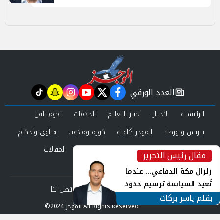
العدد الورقي
tiktok
snapchat
instagram
youtube
twitter
facebook
newspaper
الرئيسية
الأخبار
أخبار التعليم
الخدمات
نجوم الفن
بيزنس وبورصة
الموجز كافية
كورة وملاعب
فتاوى وأحكام
صحة وجمال
عرب وعالم
حوادث ومحاكم
المقالات
مقال رئيس التحرير
inst
العدد الورقي
زلزال مكة الدفاعي... عندما
تُعيد السياسة ترسيم حدود
من نحن
سياسة الخصوصية
اتصل بنا
الأمن القومي العربي
بقلم ياسر بركات
©2024 الموجز All Rights Reserved.