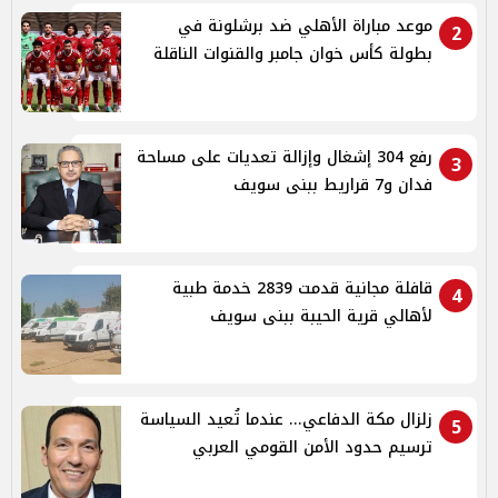
موعد مباراة الأهلي ضد برشلونة في
2
بطولة كأس خوان جامبر والقنوات الناقلة
رفع 304 إشغال وإزالة تعديات على مساحة
3
فدان و7 قراريط ببنى سويف
قافلة مجانية قدمت 2839 خدمة طبية
4
لأهالي قرية الحيبة ببنى سويف
زلزال مكة الدفاعي... عندما تُعيد السياسة
5
ترسيم حدود الأمن القومي العربي