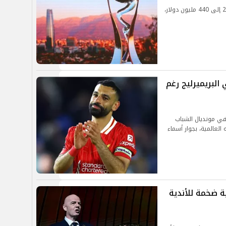
يُذكر أن فيفا رفع قيمة الجوائز المالية لمونديال 2026 إلى 440 مليون دولار،
لبريميرليج رغم
في مونديال الشباب
 العالمية، بجوار أسماء
لية ضخمة للأندية