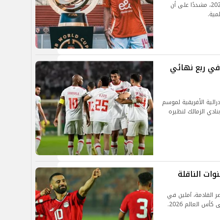
من أجل تحقيق إنجاز كبير في كأس العالم للأندية 2025، مشددًا على أن
مية.
في ربع نهائي
رالية الأفريقية لموسم
دم بنادي الزمالك لنظيره
وات الناقلة
ر القادمة، آملين في
س العالم 2026.