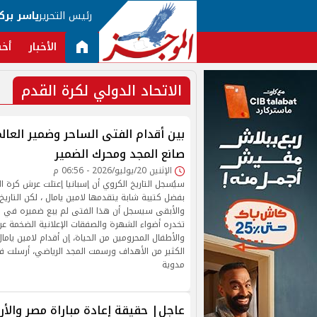
رئيس التحرير
ياسر برك
الأخبار
أخب
الاتحاد الدولي لكرة القدم
بين أقدام الفتى الساحر وضمير العالم 
صانع المجد ومحرك الضمير
الإثنين 20/يوليو/2026 - 06:56 م
بفضل كتيبة شابة يتقدمها لامين يامال ، لكن التاري
والأبقى سيسجل أن هذا الفتى لم يبع ضميره في س
تخدره أضواء الشهرة والصفقات الإعلانية الضخمة عن ر
والأطفال المحرومين من الحياة، إن أقدام لامين يا
الكثير من الأهداف ورسمت المجد الرياضي، أرسلت 
مدوية
عاجل| حقيقة إعادة مباراة مصر والأ