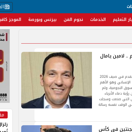
ال
ات
ار التعليم
الخدمات
نجوم الفن
بيزنس وبورصة
الموجز كافي
.. لامين يامال
سيُسجل التاريخ الكروي أن إسبانيا إعتلت عرش كرة القدم في صيف 2026
خ الإنساني وهو الأهم
وق النجومية، ولم
ؤية دماء الأبرياء
مال التي صنعت وسجلت
في الوقت نفسه رسالة
مق
زلزا
رجنتين في كأس
تُعي