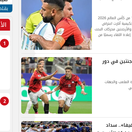
الأم
بقلم
أثارت مباراة منتخب مصر أمام الأرجنتين في دور الـ16 من كأس العالم 2026
الأ
يمية أثارت اعتراض
 والأرجنتين محركات البحث
عادة اللقاء رسميًا من
1
رجنتين في دور
رة الملعب والجهات
سي
2
يفا».. سداد