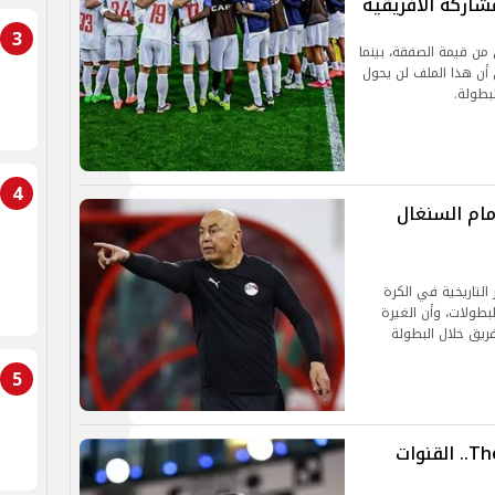
شاركة الأفريقية
3
من قيمة الصفقة، بينما
ى أن هذا الملف لن يحول
بطولة.
4
مام السنغال
التاريخية في الكرة
لبطولات، وأن الغيرة
ريق خلال البطولة
5
بث مباشر حفل ذا بيست 2025 The Best.. القنوات