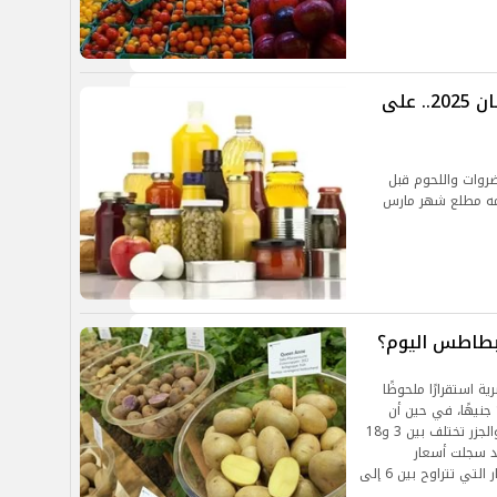
ارتفاع أسعار السلع الغذائية قبل رمضان 2025.. على
ضروات واللحوم قبل
ذي يبدأ أول أيامه مطلع شهر مارس
لبطاطس اليوم؟
 استقرارًا ملحوظًا
اليوم، حيث يتراوح سعر كيلو البطاطس بين 10 و12 جنيهًا، في حين أن
أسعار بعض الخضروات الأخرى مثل البصل، الكوسة، والجزر تختلف بين 3 و18
قد سجلت أسعار
اليوسفي والعنب والرمان تقلبات طفيفة، مع الأسعار التي تتراوح بين 6 إلى