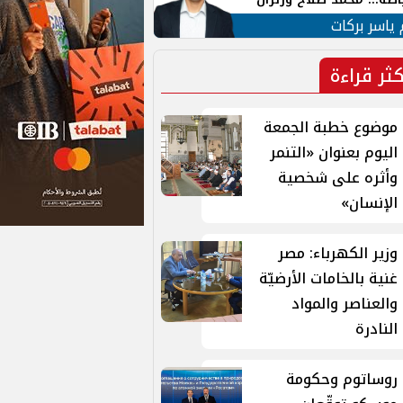
ية في الشارع التركي
 ياسر بركات
كثر قراءة
موضوع خطبة الجمعة
اليوم بعنوان «التنمر
وأثره على شخصية
الإنسان»
وزير الكهرباء: مصر
غنية بالخامات الأرضيّة
والعناصر والمواد
النادرة
روساتوم وحكومة