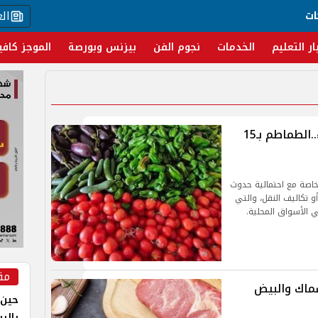
ال
ات
ار التعليم
الخدمات
نجوم الفن
بيزنس وبورصة
الموجز كافي
أسعار الخضار والفاكهة اليوم الأربعاء..الطماطم بـ15
خاصة مع احتمالية حدوث
و تكاليف النقل، والتي
 الأسواق المحلية.
مق
سماك والبيض
حين 
بالر