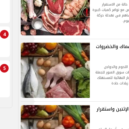
هد الأسواق المصرية، اليوم السبت 9 مايو 2026، حالة من الاستقرار
من مع توافر كميات كبيرة
 ساهم في تهدئة حركة
وم.
4
سماك والخضروات
 اللحوم والدواجن
5
نات سوق العبور للجملة
 النهائية للمستهلك
يادات حادة
إثنين واستقرار