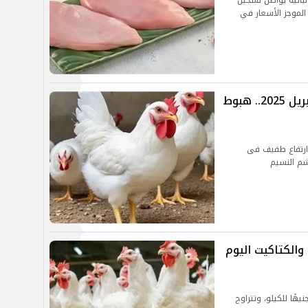
البانيه يواصل تسجيل
الموجز الأسعار في
أسعار الفراخ والبط اليوم السبت 19 أبريل 2025.. هبوط
ورصة الدواجن ارتفاع طفيف فى
 شم النسيم
 والكتاكيت اليوم
سعر الفراخ البيضاء اليوم في المزارع نحو 97 جنيهًا للكيلو، وتتراوح