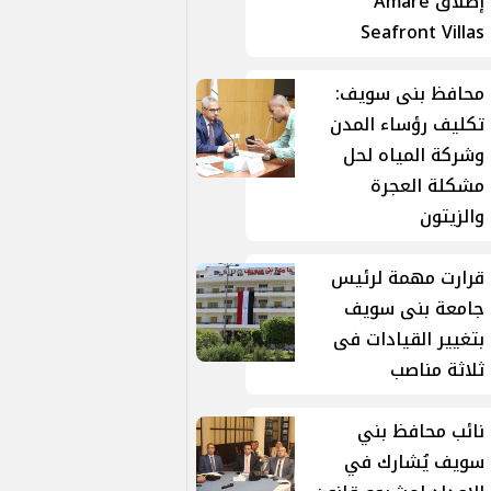
إطلاق Amare
Seafront Villas
محافظ بنى سويف:
تكليف رؤساء المدن
وشركة المياه لحل
مشكلة العجرة
والزيتون
قرارت مهمة لرئيس
جامعة بنى سويف
بتغيير القيادات فى
ثلاثة مناصب
نائب محافظ بني
سويف يُشارك في