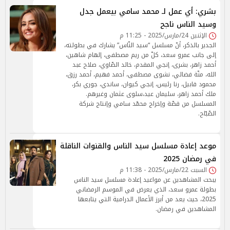
بشري: أي عمل لـ محمد سامي بيعمل جدل
وسيد الناس ناجح
الإثنين 24/مارس/2025 - 11:25 م
الجدير بالذكر، أنّ مسلسل “سيد النّاس” يشارك في بطولته،
إلى جانب عمرو سعد، كلّ من ريم مصطفى، إلهام شاهين،
أحمد زاهر، بشرى، إنجي المقدم، خالد الصّاوي، صلاح عبد
الله، منّة فضالي، نشوى مصطفى، أحمد فهيم، أحمد رزق،
محمود قابيل، رنا رئيس، إنجي كيوان، ساندي، جوري بكر،
ملك أحمد زاهر، سليمان عيد،سلوى عثمان وغيرهم.
المسلسل من قصّة وإخراج محمّد سامي وإنتاج شركة
الصّبّاح.
موعد إعادة مسلسل سيد الناس والقنوات الناقلة
في رمضان 2025
السبت 22/مارس/2025 - 11:38 م
يبحث المشاهدين عن مواعيد إعادة مسلسل سيد الناس
بطولة عمرو سعد، الذي يعرض في الموسم الرمضاني
2025، حيث يعد من أبرز الأعمال الدرامية التي يتابعها
المشاهدين في رمضان.