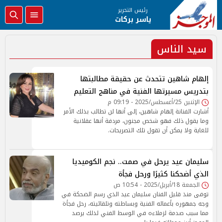
رئيس التحرير
ياسر بركات
سيد الناس
إلهام شاهين تتحدث عن حقيقة مطالبتها
بتدريس مسيرتها الفنية في مناهج التعليم
الإثنين 25/أغسطس/2025 - 09:19 م
أشارت الفنانة إلهام شاهين، إلى أنها لن تطالب بذلك الأمر
وما يقول ذلك فهو شخص مجنون، مردفة أنها عقلانية
للغاية ولا يمكن أن تقول تلك التصريحات.
سليمان عيد يرحل في صمت.. نجم الكوميديا
الذي أضحكنا كثيرًا ورحل فجأة
الجمعة 18/أبريل/2025 - 10:54 ص
توفى منذ قليل الفنان سليمان عيد الذي رسم الضحكة في
وجه جمهوره بأعماله الفنية وبساطته وتلقائيته، رحل فجأة
مما سبب صدمة لزملاءه في الوسط الفني لذلك يرصد