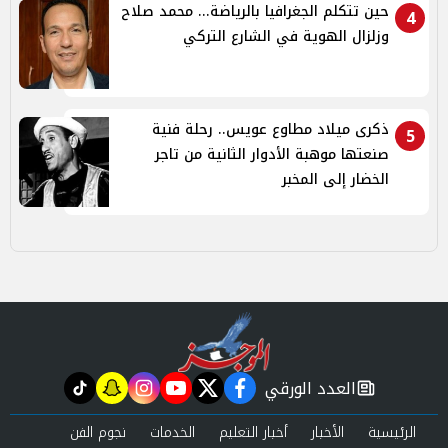
حين تتكلم الجغرافيا بالرياضة... محمد صلاح
4
وزلزال الهوية في الشارع التركي
ذكرى ميلاد مطاوع عويس.. رحلة فنية
5
صنعتها موهبة الأدوار الثانية من تاجر
الخضار إلى المخبر
العدد الورقي
tiktok
snapchat
instagram
youtube
twitter
facebook
newspaper
الرئيسية
الأخبار
أخبار التعليم
الخدمات
نجوم الفن