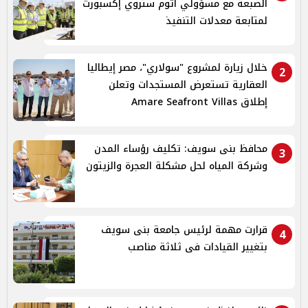
الضبعة مع مسؤولي أتوم ستروي إكسبورت
لمتابعة معدلات التنفيذ
خلال زيارة لمشروع "سولاري"، مصر إيطاليا
2
العقارية تستعرض المستجدات وتعلن
إطلاق Amare Seafront Villas
محافظ بنى سويف: تكليف رؤساء المدن
3
وشركة المياه لحل مشكلة العجرة والزيتون
قرارت مهمة لرئيس جامعة بنى سويف
4
بتغيير القيادات فى ثلاثة مناصب