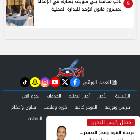
نائب محافظ بني سويف يُشارك في الإعداد
5
لمشروع قانون مُوّحد للإدارة المحلية
العدد الورقي
tiktok
snapchat
instagram
youtube
twitter
facebook
newspaper
الرئيسية
الأخبار
أخبار التعليم
الخدمات
نجوم الفن
بيزنس وبورصة
الموجز كافية
كورة وملاعب
فتاوى وأحكام
صحة وجمال
عرب وعالم
حوادث ومحاكم
المقالات
مقال رئيس التحرير
inst
العدد الورقي
عربدة القوة وعجز الضمير...