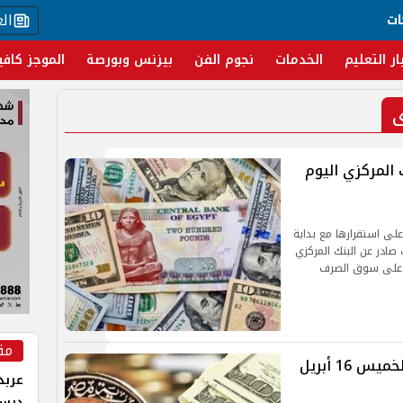
ال
ات
ار التعليم
الخدمات
نجوم الفن
بيزنس وبورصة
الموجز كافي
ى
ك المركزي اليوم
على استقرارها مع بداية
2، وفقًا لآخر تحديث صادر عن البنك المركزي
ر على سوق الصرف
مق
انخفاض سعر الدولار اليوم في مصر الخميس 16 أبريل
عربد
درس 