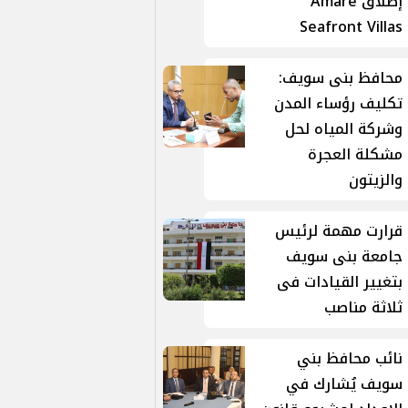
إطلاق Amare
Seafront Villas
محافظ بنى سويف:
تكليف رؤساء المدن
وشركة المياه لحل
مشكلة العجرة
والزيتون
قرارت مهمة لرئيس
جامعة بنى سويف
بتغيير القيادات فى
ثلاثة مناصب
نائب محافظ بني
سويف يُشارك في