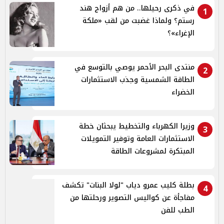
في ذكرى رحيلها.. من هم أزواج هند
1
رستم؟ ولماذا غضبت من لقب «ملكة
الإغراء»؟
منتدى البحر الأحمر يوصي بالتوسع في
2
الطاقة الشمسية وجذب الاستثمارات
الخضراء
وزيرا الكهرباء والتخطيط يبحثان خطة
3
الاستثمارات العامة وتوفير التمويلات
المبتكرة لمشروعات الطاقة
بطلة كليب عمرو دياب "لولا البنات" تكشف
4
مفاجأة عن كواليس التصوير ورحلتها من
الطب للفن