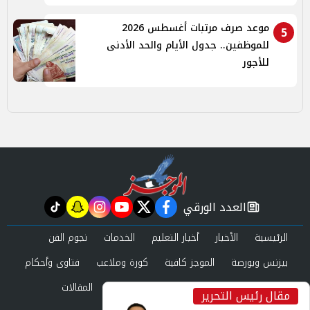
موعد صرف مرتبات أغسطس 2026
5
للموظفين.. جدول الأيام والحد الأدنى
للأجور
العدد الورقي
tiktok
snapchat
instagram
youtube
twitter
facebook
newspaper
الرئيسية
الأخبار
أخبار التعليم
الخدمات
نجوم الفن
بيزنس وبورصة
الموجز كافية
كورة وملاعب
فتاوى وأحكام
صحة وجمال
عرب وعالم
حوادث ومحاكم
المقالات
مقال رئيس التحرير
inst