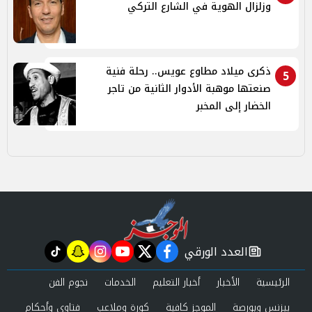
وزلزال الهوية في الشارع التركي
ذكرى ميلاد مطاوع عويس.. رحلة فنية
5
صنعتها موهبة الأدوار الثانية من تاجر
الخضار إلى المخبر
العدد الورقي
tiktok
snapchat
instagram
youtube
twitter
facebook
newspaper
الرئيسية
الأخبار
أخبار التعليم
الخدمات
نجوم الفن
بيزنس وبورصة
الموجز كافية
كورة وملاعب
فتاوى وأحكام