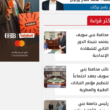
ية في الشارع التركي
 ياسر بركات
كثر قراءة
محافظ بنى سويف
يعتمد نتيجة الدور
الثاني للشهادة
الإعدادية
نائب محافظ بني
سويف يعقد اجتماعاً
لتنظيم مؤتمر النباتات
الطبية والعطرية
رئيس جامعة بني