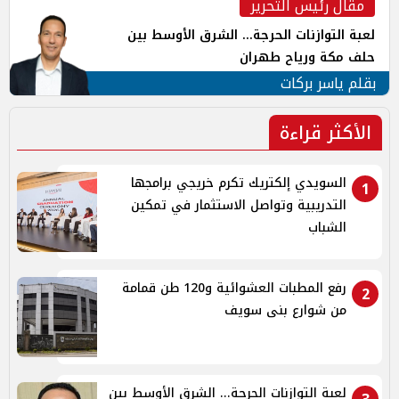
مقال رئيس التحرير
لعبة التوازنات الحرجة... الشرق الأوسط بين
حلف مكة ورياح طهران
بقلم ياسر بركات
الأكثر قراءة
السويدي إلكتريك تكرم خريجي برامجها
1
التدريبية وتواصل الاستثمار في تمكين
الشباب
رفع المطبات العشوائية و120 طن قمامة
2
من شوارع بنى سويف
لعبة التوازنات الحرجة... الشرق الأوسط بين