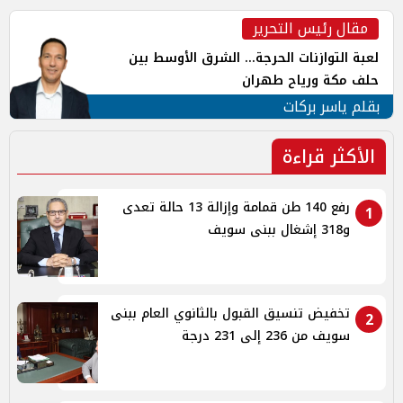
مقال رئيس التحرير
لعبة التوازنات الحرجة... الشرق الأوسط بين
حلف مكة ورياح طهران
بقلم ياسر بركات
الأكثر قراءة
رفع 140 طن قمامة وإزالة 13 حالة تعدى
1
و318 إشغال ببنى سويف
تخفيض تنسيق القبول بالثانوي العام ببنى
2
سويف من 236 إلى 231 درجة