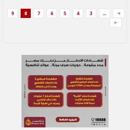
9
8
7
6
5
4
3
...