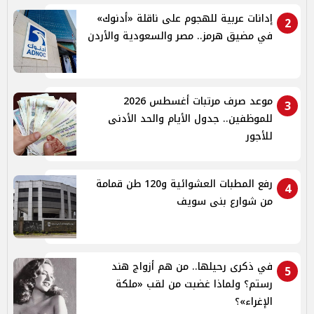
إدانات عربية للهجوم على ناقلة «أدنوك»
2
في مضيق هرمز.. مصر والسعودية والأردن
موعد صرف مرتبات أغسطس 2026
3
للموظفين.. جدول الأيام والحد الأدنى
للأجور
رفع المطبات العشوائية و120 طن قمامة
4
من شوارع بنى سويف
في ذكرى رحيلها.. من هم أزواج هند
5
رستم؟ ولماذا غضبت من لقب «ملكة
الإغراء»؟