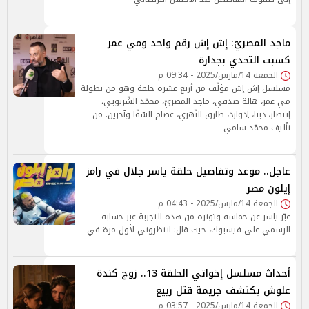
ماجد المصريّ: إش إش رقم واحد ومي عمر
كسبت التحدي بجدارة
الجمعة 14/مارس/2025 - 09:34 م
مسلسل إش إش مؤلّف من أربع عشرة حلقة وهو من بطولة
مي عمر، هالة صدقي، ماجد المصريّ، محمّد الشّرنوبي،
إنتصار، دينا، إدوارد، طارق النّهري، عصام السّقّا وآخرين. من
تأليف محمّد سامي
عاجل.. موعد وتفاصيل حلقة ياسر جلال في رامز
إيلون مصر
الجمعة 14/مارس/2025 - 04:43 م
عبّر ياسر عن حماسه وتوتره من هذه التجربة عبر حسابه
الرسمي على فيسبوك، حيث قال: انتظروني لأول مرة في
أحداث مسلسل إخواتي الحلقة 13.. زوج كندة
علوش يكتشف جريمة قتل ربيع
الجمعة 14/مارس/2025 - 03:57 م