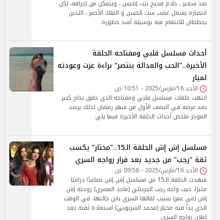
ضد سعير ، خادم فحيح بنت إبليس ، ويتمكن من إحراقه، لكن
انتصاره يشعل غضب ست الحسن و الملك الأحمر ، اللذين
يخططان للانتقام منه بوسيلة أشد خطورة.
أحداث مسلسل قلبي ومفتاحه الحلقة
الأخيرة.."الحب والعدالة ينتصر" براءة عزت وعودته
لميار
الأحد 16/مارس/2025 - 10:51 ص
انتهت حلقات مسلسل قلبي ومفتاحه الذي حقق نجاح كبير
بعد عرضه في النصف الأول من شهر رمضان لذلك يرصد
الموجز ملخص أحداث الحلقة الأخيرة فيما يلي
مسلسل إش إش الحلقة الـ15.."مختار" يكسب
ثقة "رجب" من جديد بعد قرار زواجه السري
الأحد 16/مارس/2025 - 09:56 ص
شهدت الحلقة الـ15 من مسلسل إش إش تصاعدًا دراميًا
مثيرًا، حيث واجه رجب الجريتلي (ماجد المصري) زوجته إش
إش (مي عمر) بسبب لقائها السري بابن خالتها، في الوقت
الذي بدأ فيه مختار (محمد الشرنوبي) استعادة ثقته بعد
إعلان زواجه السري.