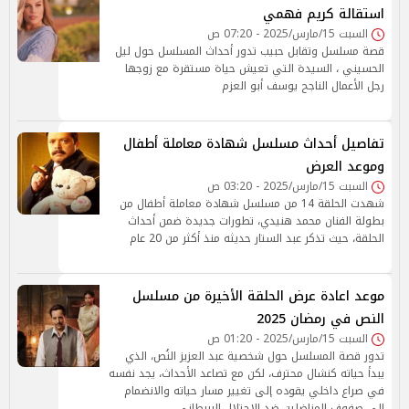
استقالة كريم فهمي
السبت 15/مارس/2025 - 07:20 ص
قصة مسلسل وتقابل حبيب تدور أحداث المسلسل حول ليل
الحسيني ، السيدة التي تعيش حياة مستقرة مع زوجها
رجل الأعمال الناجح يوسف أبو العزم
تفاصيل أحداث مسلسل شهادة معاملة أطفال
وموعد العرض
السبت 15/مارس/2025 - 03:20 ص
شهدت الحلقة 14 من مسلسل شهادة معاملة أطفال من
بطولة الفنان محمد هنيدي، تطورات جديدة ضمن أحداث
الحلقة، حيث تذكر عبد الستار حديثه منذ أكثر من 20 عام
موعد اعادة عرض الحلقة الأخيرة من مسلسل
النص في رمضان 2025
السبت 15/مارس/2025 - 01:20 ص
تدور قصة المسلسل حول شخصية عبد العزيز النُص، الذي
يبدأ حياته كنشال محترف، لكن مع تصاعد الأحداث، يجد نفسه
في صراع داخلي يقوده إلى تغيير مسار حياته والانضمام
إلى صفوف المناضلين ضد الاحتلال البريطاني