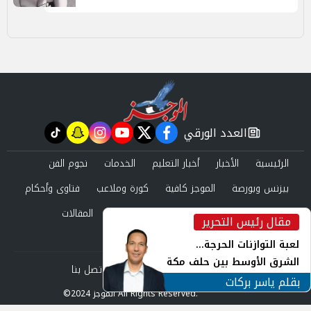
العدد الورقي
tiktok
snapchat
instagram
youtube
twitter
facebook
newspaper
الرئيسية
الأخبار
أخبار التعليم
الخدمات
نجوم الفن
بيزنس وبورصة
الموجز كافية
كورة وملاعب
فتاوى وأحكام
صحة وجمال
عرب وعالم
حوادث ومحاكم
المقالات
مقال رئيس التحرير
inst
العدد الورقي
لعبة التوازنات الحرجة...
الشرق الأوسط بين حلف مكة
من نحن
سياسة الخصوصية
اتصل بنا
ورياح طهران
بقلم ياسر بركات
©2024 الموجز All Rights Reserved.