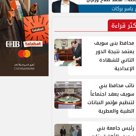
ية في الشارع التركي
 ياسر بركات
كثر قراءة
محافظ بنى سويف
يعتمد نتيجة الدور
الثاني للشهادة
الإعدادية
نائب محافظ بني
سويف يعقد اجتماعاً
لتنظيم مؤتمر النباتات
الطبية والعطرية
رئيس جامعة بني