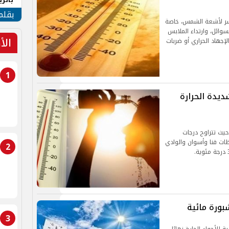
الهو
بقلم
اشر لأشعة الشمس، خاصة
سوائل، وارتداء الملابس
الأ
لإجهاد الحراري أو ضربات
1
ديدة الحرارة
حيث تتراوح درجات
ئوية في محافظات قنا وأسوان والوادي
2
بورة مائية
3