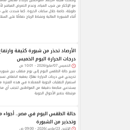
ونصحت هيئة الأرصاد المواطنين بارتداء ملابس مناسبة 
مع الإكثار من شرب المياه، وعدم التعرض المباشر 
طويلة، خاصة خلال ساعات الذروة. كما شددت على ض
أثناء الشبورة المائية ونشاط الرياح حفاظًا على السلا
الأرصاد تحذر من شبورة كثيفة وارتف
درجات الحرارة اليوم الخميس
الخميس 07/مايو/2026 - 10:01 ص
تشير حالة الطقس اليوم إلى يوم متقلب بين شبورة 
تدريجي في درجات الحرارة نهارًا، يعقبه انخفاض نسب
استمرار التقلبات الجوية المعتادة في هذه الفترة م
يستدعي متابعة دقيقة من المواطنين لتجنب أي مخا
مرتبطة بتغير الأحوال الجوية
حالة الطقس اليوم في مصر.. أجواء م
وتحذير من الشبورة
الإثنين 23/مارس/2026 - 09:00 ص