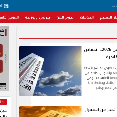
ال
ات
ار التعليم
الخدمات
نجوم الفن
بيزنس وبورصة
الموجز كافي
درجات الحرارة اليوم الثلاثاء 4 أغسطس 2026.. انخفاض
اهرة
ب التعرض المباشر لأشعة
ياه والسوائل، خاصة في
فعة للغاية، مع توخي
المائية، ومتابعة حالة
حر الأحمر وخليج
مق
تحذر من استمرار
حين 
بالر