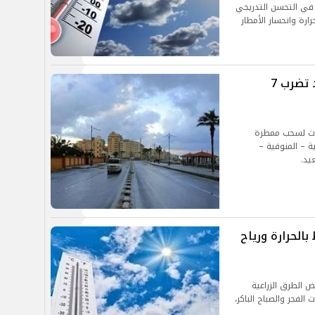
 في التحسن التدريجي
رة وانحسار الأمطار
الطقس الآن.. أمطار غزيرة وبرق ورعد تضرب 7
للأرصاد الجوية تعرض 7 محافظات لسحب ممطرة
 – المنوفية –
يد.
لحرارة ورياح
 الطرق الزراعية
الفجر والصباح الباكر،