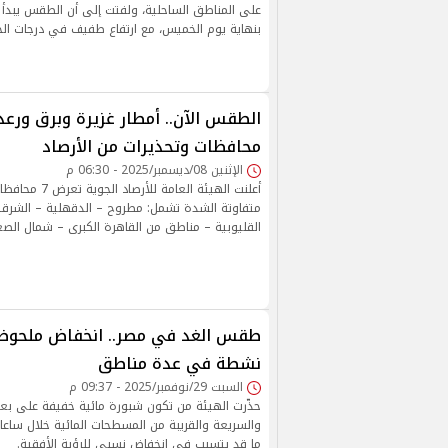
على المناطق الساحلية، ولفتت إلى أن الطقس يبدأ
بنهاية يوم الخميس، مع ارتفاع طفيف في درجات الحرا
محافظات وتحذيرات من الأرصاد
الإثنين 08/ديسمبر/2025 - 06:30 م
أعلنت الهيئة العامة 
متفاوتة الشدة تشمل: مطروح – الدقهلية – الشرقية
القليوبية – مناطق من القاهرة الكبرى – شمال الصع
طقس الغد في مصر.. انخفاض ملحوظ با
نشطة في عدة مناطق
السبت 29/نوفمبر/2025 - 09:37 م
حذّرت الهيئة من تكون شبورة مائية خفيفة على بعض
والسريعة والقريبة من المسطحات المائية خلال ساعات 
ما قد يتسبب في انخفاض نسبي للرؤية الأفقية.