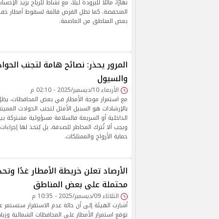
نهارًا، مائلًا للبرودة ليلًا، مع نشاط للرياح يزيد الإح
المنخفضة. كما تظل الفرص قائمة لسقوط أمطار خ
بعض المناطق من العاصمة.
المرور يحذر: نصائح هامة لتجنب الحواد
والسيول
الأربعاء 10/ديسمبر/2025 - 02:10 م
مع استمرار موجة الأمطار في بعض المحافظات، يظل 
بالإرشادات هو السبيل الأمثل لتجنب الحوادث الممي
الداخلية أو السريعة فالسلامة مسؤولية مشتركة بين 
ويجب ألا تُترك المخاطر للصدفة، بل يُتخذ لها إجراءا
حماية الأرواح والممتلكات.
الأرصاد تعلن خريطة الأمطار غدًا وتح
محتملة على بعض المناطق
الثلاثاء 09/ديسمبر/2025 - 10:35 م
أشارت الهيئة إلى أن حالة عدم الاستقرار ستستمر ع
توقع استمرار الأمطار على المحافظات الشمالية وزياد