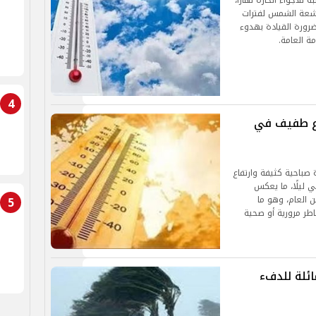
للأجواء الحارة نهارًا،
لأشعة الشمس لفترات
رورة القيادة بهدوء
مة العامة.
4
اع طفيف في
صباحية كثيفة وارتفاع
ي ليلًا، ما يعكس
5
ن العام، وهو ما
طر مرورية أو صحية
ائلة للدفء